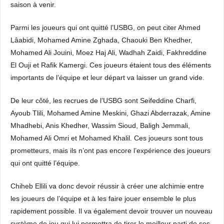
saison à venir.
Parmi les joueurs qui ont quitté l’USBG, on peut citer Ahmed
Lâabidi, Mohamed Amine Zghada, Chaouki Ben Khedher,
Mohamed Ali Jouini, Moez Haj Ali, Wadhah Zaidi, Fakhreddine
El Ouji et Rafik Kamergi. Ces joueurs étaient tous des éléments
importants de l’équipe et leur départ va laisser un grand vide.
De leur côté, les recrues de l’USBG sont Seifeddine Charfi,
Ayoub Tlili, Mohamed Amine Meskini, Ghazi Abderrazak, Amine
Mhadhebi, Anis Khedher, Wassim Sioud, Baligh Jemmali,
Mohamed Ali Omri et Mohamed Khalil. Ces joueurs sont tous
prometteurs, mais ils n’ont pas encore l’expérience des joueurs
qui ont quitté l’équipe.
Chiheb Ellili va donc devoir réussir à créer une alchimie entre
les joueurs de l’équipe et à les faire jouer ensemble le plus
rapidement possible. Il va également devoir trouver un nouveau
système de jeu qui lui permettra de tirer le meilleur parti de ses