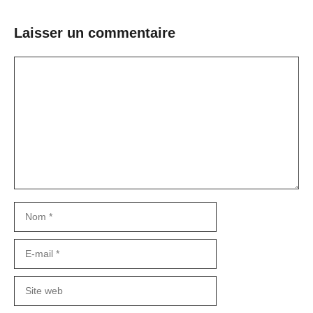
Laisser un commentaire
Commentaire
Nom
E-
mail
Site
web