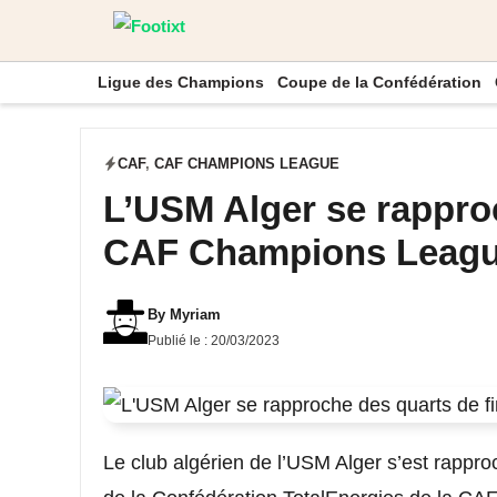
Aller
au
Ligue des Champions
Coupe de la Confédération
contenu
CAF
,
CAF CHAMPIONS LEAGUE
L’USM Alger se rapproc
CAF Champions Leag
By
Myriam
Publié le :
20/03/2023
Le club algérien de l’USM Alger s’est rapproc