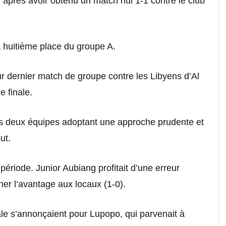
 après avoir obtenu un match nul 1-1 contre le club
a huitième place du groupe A.
eur dernier match de groupe contre les Libyens d’Al
e finale.
es deux équipes adoptant une approche prudente et
ut.
ériode. Junior Aubiang profitait d’une erreur
ner l’avantage aux locaux (1-0).
ale s’annonçaient pour Lupopo, qui parvenait à