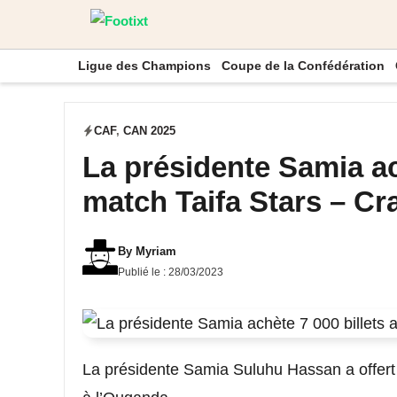
Aller
au
Ligue des Champions
Coupe de la Confédération
contenu
CAF
,
CAN 2025
La présidente Samia ach
match Taifa Stars – C
By
Myriam
Publié le :
28/03/2023
La présidente Samia Suluhu Hassan a offert 7