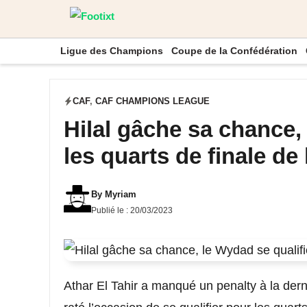
Aller
au
Ligue des Champions
Coupe de la Confédération
contenu
CAF
,
CAF CHAMPIONS LEAGUE
Hilal gâche sa chance,
les quarts de finale d
By
Myriam
Publié le :
20/03/2023
Athar El Tahir a manqué un penalty à la derni