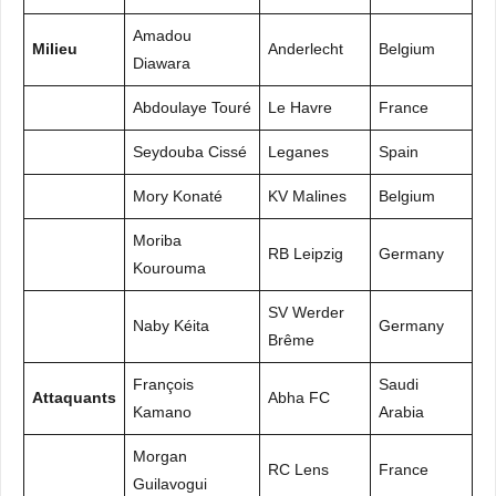
Amadou
Milieu
Anderlecht
Belgium
Diawara
Abdoulaye Touré
Le Havre
France
Seydouba Cissé
Leganes
Spain
Mory Konaté
KV Malines
Belgium
Moriba
RB Leipzig
Germany
Kourouma
SV Werder
Naby Kéita
Germany
Brême
François
Saudi
Attaquants
Abha FC
Kamano
Arabia
Morgan
RC Lens
France
Guilavogui