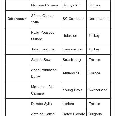
Moussa Camara
Horoya AC
Guinea
Sékou Oumar
Défenseur
SC Cambuur
Netherlands
Sylla
Naby Youssouf
Boluspor
Turkey
Oularé
Julian Jeanvier
Kayserispor
Turkey
Saidou Sow
Strasbourg
France
Abdourahmane
Amiens SC
France
Barry
Mohamed Ali
Young Boys
Switzerland
Camara
Dembo Sylla
Lorient
France
Antoine Conté
Botev Plovdiv
Bulgaria