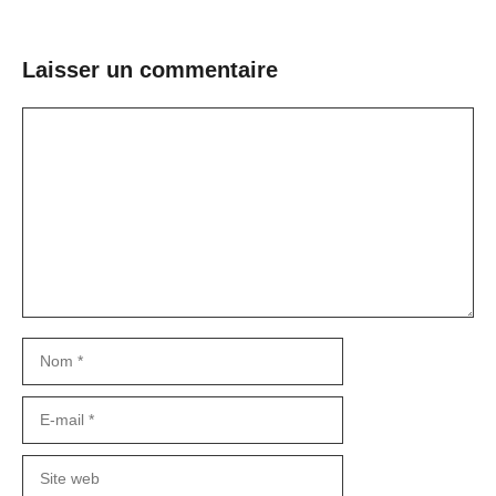
Laisser un commentaire
Commentaire
Nom
E-
mail
Site
web