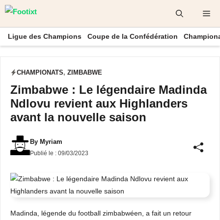
Aller
Me
au
contenu
Ligue des Champions
Coupe de la Confédération
Championa
CHAMPIONATS
,
ZIMBABWE
Zimbabwe : Le légendaire Madinda
Ndlovu revient aux Highlanders
avant la nouvelle saison
By
Myriam
Publié le :
09/03/2023
Madinda, légende du football zimbabwéen, a fait un retour