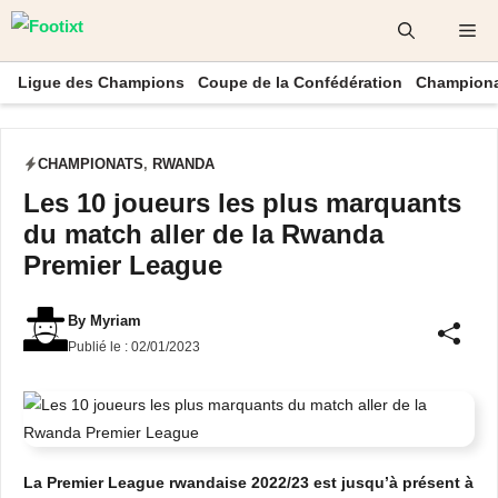
Aller
Me
au
contenu
Ligue des Champions
Coupe de la Confédération
Championa
CHAMPIONATS
,
RWANDA
Les 10 joueurs les plus marquants
du match aller de la Rwanda
Premier League
By
Myriam
Publié le :
02/01/2023
La Premier League rwandaise 2022/23 est jusqu’à présent à